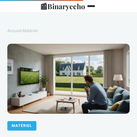
📰
Binaryecho
Accueil
›
Matériel
MATÉRIEL