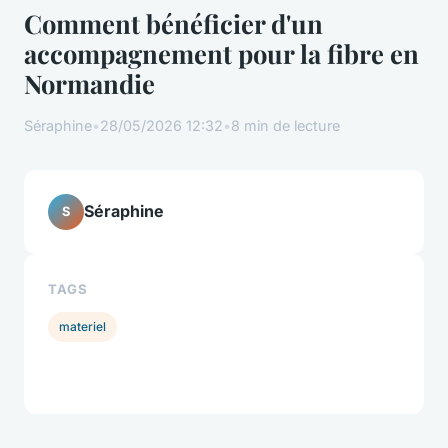
Comment bénéficier d'un
accompagnement pour la fibre en
Normandie
Séraphine
•
28/05/2026 12:32
•
8 min de lecture
Séraphine
S
TAGS
materiel