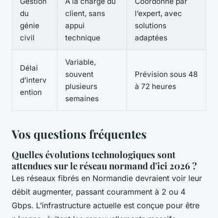
Gestion
À la charge du
Coordonné par
du
client, sans
l’expert, avec
génie
appui
solutions
civil
technique
adaptées
Variable,
Délai
souvent
Prévision sous 48
d’interv
plusieurs
à 72 heures
ention
semaines
Vos questions fréquentes
Quelles évolutions technologiques sont
attendues sur le réseau normand d'ici 2026 ?
Les réseaux fibrés en Normandie devraient voir leur
débit augmenter, passant couramment à 2 ou 4
Gbps. L’infrastructure actuelle est conçue pour être