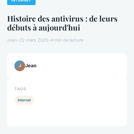
INTERNET
Histoire des antivirus : de leurs
débuts à aujourd'hui
Jean
•
22 mars 2025
•
4 min de lecture
Jean
J
TAGS
Internet