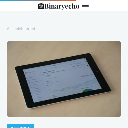
📰
Binaryecho
Accueil
›
Internet